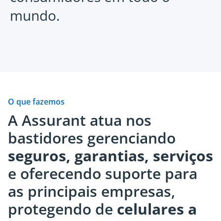
mundo.
Varejo e bens de consumo
Autom
Saiba mais
Saiba m
Utilizamos décadas de experiência, além de
Podemos 
O que fazemos
amplas pesquisas com consumidores para se
oferta de
A Assurant atua nos
manter à frente das tendências de
cliente.
bastidores gerenciando
comportamento e produzir suporte e
capazes 
soluções de proteção inovadores.
negócios
seguros, garantias, serviços
global.
e oferecendo suporte para
as principais empresas,
protegendo de
celulares a