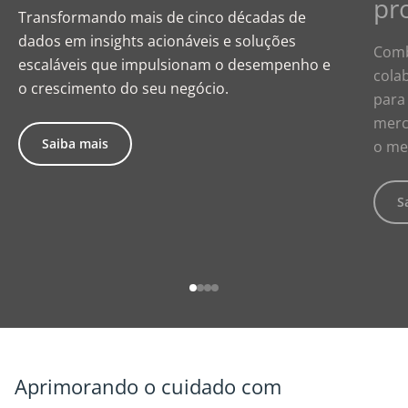
pr
Transformando mais de cinco décadas de
dados em insights acionáveis e soluções
Comb
escaláveis que impulsionam o desempenho e
cola
o crescimento do seu negócio.
para
merc
Saiba mais
o me
S
Aprimorando o cuidado com