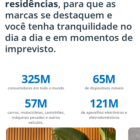
residências
, para que as
marcas se destaquem e
você tenha tranquilidade no
dia a dia e em momentos de
imprevisto.
325M
65M
Company Statistics
consumidores em todo o mundo
de dispositivos móveis
57M
121M
carros, motocicletas, caminhões,
de aparelhos eletrônicos e
máquinas pesadas e outros
eletrodomésticos
veículos.