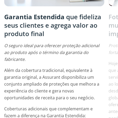
Garantia Estendida
que fideliza
Fo
seus clientes e agrega valor ao
mu
produto final
im
O seguro ideal para oferecer proteção adicional
Prot
ao produto após o término da garantia do
fort
fabricante.
Hoje
Além da cobertura tradicional, equivalente à
que 
garantia original, a Assurant disponibiliza um
serv
conjunto ampliado de proteções que melhora a
ao l
experiência do cliente e gera novas
desd
oportunidades de receita para o seu negócio.
glob
ofer
Coberturas adicionais que complementam e
ante
fazem a diferença na Garantia Estendida: