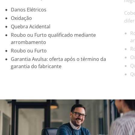
negó
Danos Elétricos
Cobe
Oxidação
dife
Quebra Acidental
R
Roubo ou Furto qualificado mediante
a
arrombamento
R
Roubo ou Furto
O
Garantia Avulsa: oferta após o término da
Q
garantia do fabricante
Q