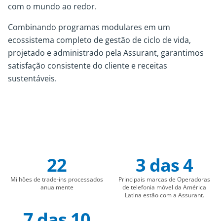
com o mundo ao redor.
Combinando programas modulares em um
ecossistema completo de gestão de ciclo de vida,
projetado e administrado pela Assurant, garantimos
satisfação consistente do cliente e receitas
sustentáveis.
22
3 das 4
Company Statistics
Milhões de trade-ins processados
Principais marcas de Operadoras
anualmente
de telefonia móvel da América
Latina estão com a Assurant.
7 das 10