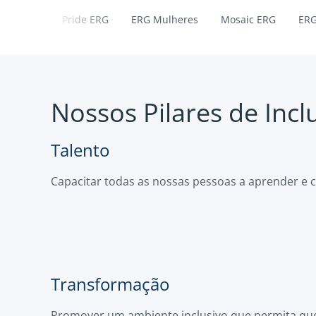
Pride ERG
ERG Mulheres
Mosaic ERG
ERG
Nossos Pilares de Incl
Talento
Capacitar todas as nossas pessoas a aprender e c
Transformação
Promover um ambiente inclusivo que permita qu