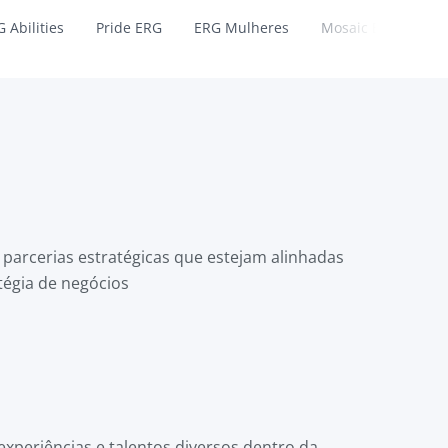
 Abilities
Pride ERG
ERG Mulheres
Mosaic ERG
ER
parcerias estratégicas que estejam alinhadas
tégia de negócios
experiências e talentos diversos dentro da