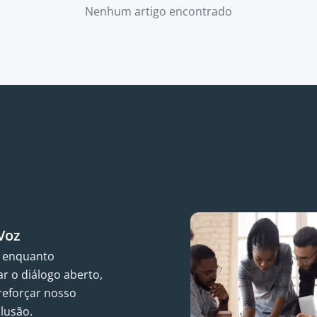
Nenhum artigo encontrado
Voz
e enquanto
r o diálogo aberto,
 reforçar nosso
lusão.