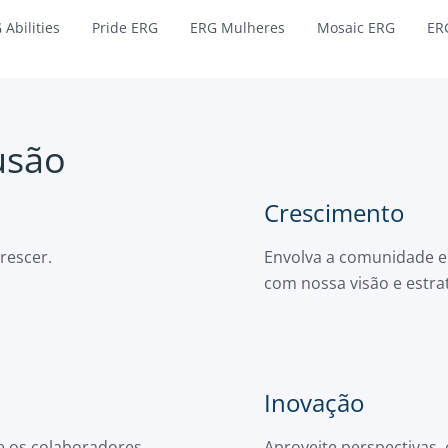
 Abilities
Pride ERG
ERG Mulheres
Mosaic ERG
ERG
usão
Crescimento
rescer.
Envolva a comunidade e 
com nossa visão e estra
Inovação
e os colaboradores
Aproveite perspectivas, 